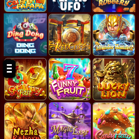
MERDEKA62