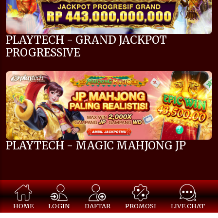
PLAYTECH - GRAND JACKPOT
PROGRESSIVE
PLAYTECH - MAGIC MAHJONG JP
HOME
LOGIN
DAFTAR
PROMOSI
LIVE CHAT