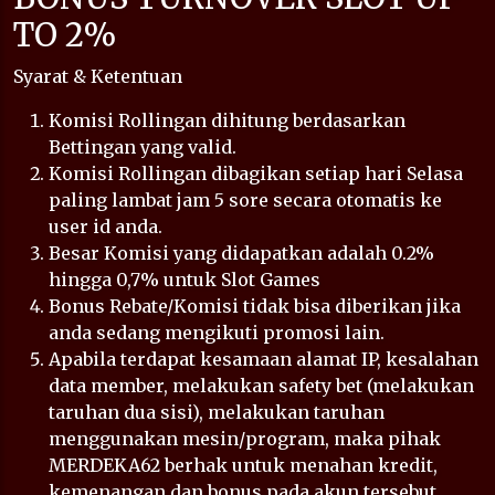
TO 2%
Syarat & Ketentuan
Komisi Rollingan dihitung berdasarkan
Bettingan yang valid.
Komisi Rollingan dibagikan setiap hari Selasa
paling lambat jam 5 sore secara otomatis ke
user id anda.
Besar Komisi yang didapatkan adalah 0.2%
hingga 0,7% untuk Slot Games
Bonus Rebate/Komisi tidak bisa diberikan jika
anda sedang mengikuti promosi lain.
Apabila terdapat kesamaan alamat IP, kesalahan
data member, melakukan safety bet (melakukan
taruhan dua sisi), melakukan taruhan
menggunakan mesin/program, maka pihak
MERDEKA62 berhak untuk menahan kredit,
kemenangan dan bonus pada akun tersebut.