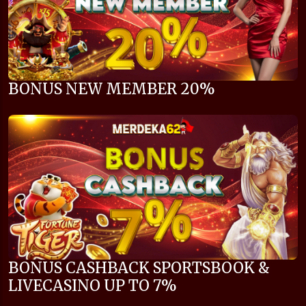
BONUS NEW MEMBER 20%
BONUS CASHBACK SPORTSBOOK &
LIVECASINO UP TO 7%