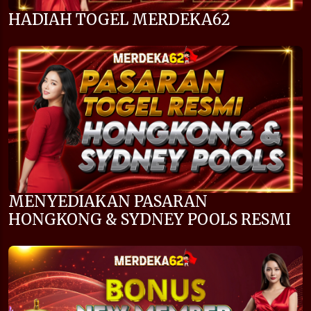
HADIAH TOGEL MERDEKA62
MENYEDIAKAN PASARAN
HONGKONG & SYDNEY POOLS RESMI