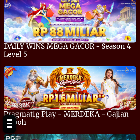
DAILY WINS MEGA GACOR - Season 4
Level 5
MERDEKA62
Pragmatig Play - MERDEKA - Gajian
Heboh